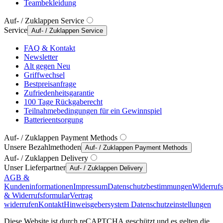
Teambekleidung
Auf- / Zuklappen Service
Service
Auf- / Zuklappen Service
FAQ & Kontakt
Newsletter
Alt gegen Neu
Griffwechsel
Bestpreisanfrage
Zufriedenheitsgarantie
100 Tage Rückgaberecht
Teilnahmebedingungen für ein Gewinnspiel
Batterieentsorgung
Auf- / Zuklappen Payment Methods
Unsere Bezahlmethoden
Auf- / Zuklappen Payment Methods
Auf- / Zuklappen Delivery
Unser Lieferpartner
Auf- / Zuklappen Delivery
AGB &
Kundeninformationen
Impressum
Datenschutzbestimmungen
Widerruf
& Widerrufsformular
Vertrag
widerrufen
Kontakt
Hinweisgebersystem
Datenschutzeinstellungen
Diese Website ist durch reCAPTCHA geschützt und es gelten die