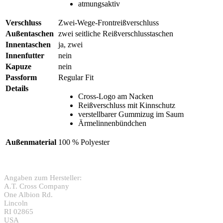
atmungsaktiv
Verschluss
Zwei-Wege-Frontreißverschluss
Außentaschen
zwei seitliche Reißverschlusstaschen
Innentaschen
ja, zwei
Innenfutter
nein
Kapuze
nein
Passform
Regular Fit
Details
Cross-Logo am Nacken
Reißverschluss mit Kinnschutz
verstellbarer Gummizug im Saum
Ärmelinnenbündchen
Außenmaterial
100 % Polyester
Angaben zum Hersteller:
A.T. Cross Company
One Albion Rd.
Lincoln
RI 02865
USA