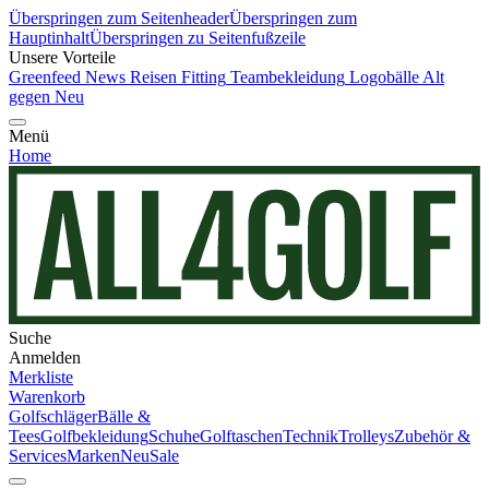
Überspringen zum Seitenheader
Überspringen zum
Hauptinhalt
Überspringen zu Seitenfußzeile
Unsere Vorteile
Greenfeed News
Reisen
Fitting
Teambekleidung
Logobälle
Alt
gegen Neu
Menü
Home
Suche
Anmelden
Merkliste
Warenkorb
Golfschläger
Bälle &
Tees
Golfbekleidung
Schuhe
Golftaschen
Technik
Trolleys
Zubehör &
Services
Marken
Neu
Sale