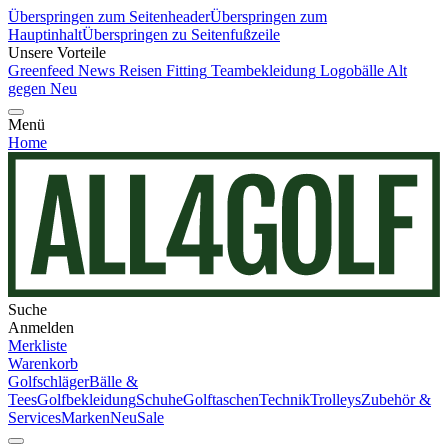
Überspringen zum Seitenheader
Überspringen zum
Hauptinhalt
Überspringen zu Seitenfußzeile
Unsere Vorteile
Greenfeed News
Reisen
Fitting
Teambekleidung
Logobälle
Alt
gegen Neu
Menü
Home
Suche
Anmelden
Merkliste
Warenkorb
Golfschläger
Bälle &
Tees
Golfbekleidung
Schuhe
Golftaschen
Technik
Trolleys
Zubehör &
Services
Marken
Neu
Sale