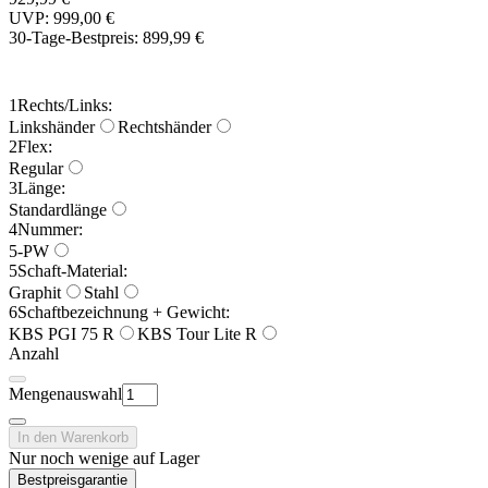
UVP: 999,00 €
30-Tage-Bestpreis:
899,99 €
1
Rechts/Links:
Linkshänder
Rechtshänder
2
Flex:
Regular
3
Länge:
Standardlänge
4
Nummer:
5-PW
5
Schaft-Material:
Graphit
Stahl
6
Schaftbezeichnung + Gewicht:
KBS PGI 75 R
KBS Tour Lite R
Anzahl
Mengenauswahl
In den Warenkorb
Nur noch wenige auf Lager
Bestpreisgarantie