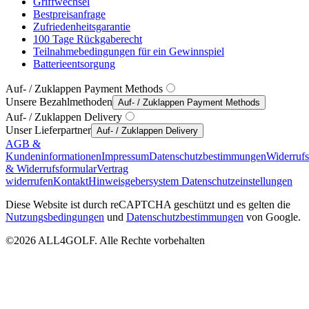
Griffwechsel
Bestpreisanfrage
Zufriedenheitsgarantie
100 Tage Rückgaberecht
Teilnahmebedingungen für ein Gewinnspiel
Batterieentsorgung
Auf- / Zuklappen Payment Methods
Unsere Bezahlmethoden
Auf- / Zuklappen Payment Methods
Auf- / Zuklappen Delivery
Unser Lieferpartner
Auf- / Zuklappen Delivery
AGB &
Kundeninformationen
Impressum
Datenschutzbestimmungen
Widerruf
& Widerrufsformular
Vertrag
widerrufen
Kontakt
Hinweisgebersystem
Datenschutzeinstellungen
Diese Website ist durch reCAPTCHA geschützt und es gelten die
Nutzungsbedingungen
und
Datenschutzbestimmungen
von Google.
©2026 ALL4GOLF. Alle Rechte vorbehalten