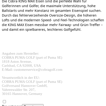
Die Cobra KING MAX Eisen sind die perfekte Wahl für
Golferinnen und Golfer, die maximale Unterstützung, hohe
Ballstarts und mehr Konstanz im gesamten Eisenspiel suchen.
Durch das fehlerverzeihende Oversize‑Design, die höheren
Lofts und die modernen Speed‑ und Feel‑Technologien schaffen
die KING MAX Eisen messbar mehr Fairway‑ und Grün‑Treffer –
und damit ein spielbareres, leichteres Golfgefühl.
Angaben zum Hersteller:
COBRA PUMA GOLF (part of Puma SE)
1818 Aston Avenue,
Carlsbad, CA 92008, USA
E-Mail: customerservice@cobragolf.com
Verantwortlich in der EU:
COBRA PUMA GOLF (part of Puma SE)
Golfversand Hannover GmbH,
Vahrenwalder Str. 207,
30165 Hannover, Germany