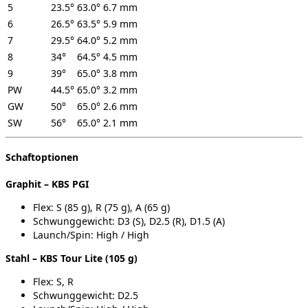
5
23.5°
63.0°
6.7 mm
6
26.5°
63.5°
5.9 mm
7
29.5°
64.0°
5.2 mm
8
34°
64.5°
4.5 mm
9
39°
65.0°
3.8 mm
PW
44.5°
65.0°
3.2 mm
GW
50°
65.0°
2.6 mm
SW
56°
65.0°
2.1 mm
Schaftoptionen
Graphit – KBS PGI
Flex: S (85 g), R (75 g), A (65 g)
Schwunggewicht: D3 (S), D2.5 (R), D1.5 (A)
Launch/Spin: High / High
Stahl – KBS Tour Lite (105 g)
Flex: S, R
Schwunggewicht: D2.5