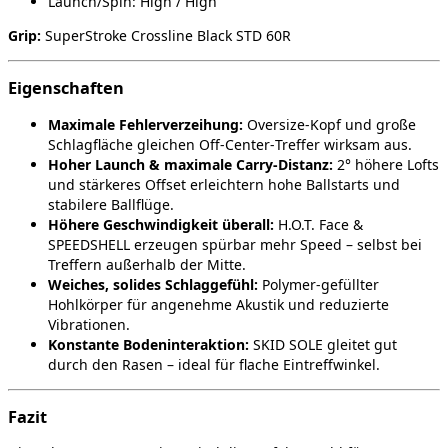
Launch/Spin: High / High
Grip:
SuperStroke Crossline Black STD 60R
Eigenschaften
Maximale Fehlerverzeihung:
Oversize‑Kopf und große
Schlagfläche gleichen Off‑Center‑Treffer wirksam aus.
Hoher Launch & maximale Carry‑Distanz:
2° höhere Lofts
und stärkeres Offset erleichtern hohe Ballstarts und
stabilere Ballflüge.
Höhere Geschwindigkeit überall:
H.O.T. Face &
SPEEDSHELL erzeugen spürbar mehr Speed – selbst bei
Treffern außerhalb der Mitte.
Weiches, solides Schlaggefühl:
Polymer‑gefüllter
Hohlkörper für angenehme Akustik und reduzierte
Vibrationen.
Konstante Bodeninteraktion:
SKID SOLE gleitet gut
durch den Rasen – ideal für flache Eintreffwinkel.
Fazit