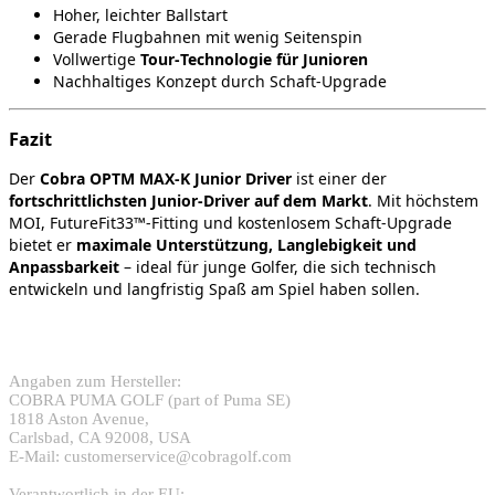
Hoher, leichter Ballstart
Gerade Flugbahnen mit wenig Seitenspin
Vollwertige
Tour‑Technologie für Junioren
Nachhaltiges Konzept durch Schaft‑Upgrade
Fazit
Der
Cobra OPTM MAX‑K Junior Driver
ist einer der
fortschrittlichsten Junior‑Driver auf dem Markt
. Mit höchstem
MOI, FutureFit33™‑Fitting und kostenlosem Schaft‑Upgrade
bietet er
maximale Unterstützung, Langlebigkeit und
Anpassbarkeit
– ideal für junge Golfer, die sich technisch
entwickeln und langfristig Spaß am Spiel haben sollen.
Angaben zum Hersteller:
COBRA PUMA GOLF (part of Puma SE)
1818 Aston Avenue,
Carlsbad, CA 92008, USA
E-Mail: customerservice@cobragolf.com
Verantwortlich in der EU: