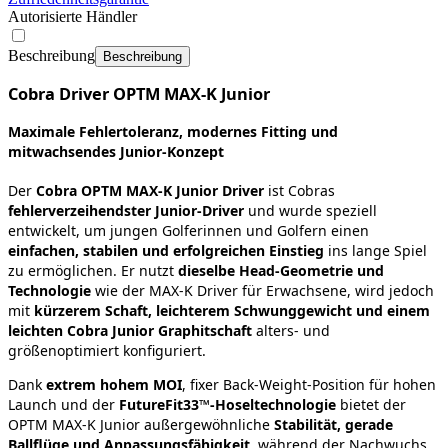
Autorisierte Händler
Beschreibung
Beschreibung
Cobra Driver OPTM MAX‑K Junior
Maximale Fehlertoleranz, modernes Fitting und
mitwachsendes Junior‑Konzept
Der
Cobra OPTM MAX‑K Junior Driver
ist Cobras
fehlerverzeihendster Junior‑Driver
und wurde speziell
entwickelt, um jungen Golferinnen und Golfern einen
einfachen, stabilen und erfolgreichen Einstieg
ins lange Spiel
zu ermöglichen. Er nutzt
dieselbe Head‑Geometrie und
Technologie
wie der MAX‑K Driver für Erwachsene, wird jedoch
mit
kürzerem Schaft, leichterem Schwunggewicht und einem
leichten Cobra Junior Graphitschaft
alters‑ und
größenoptimiert konfiguriert.
Dank
extrem hohem MOI
, fixer Back‑Weight‑Position für hohen
Launch und der
FutureFit33™‑Hoseltechnologie
bietet der
OPTM MAX‑K Junior außergewöhnliche
Stabilität, gerade
Ballflüge und Anpassungsfähigkeit
, während der Nachwuchs