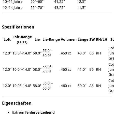
10–11 Jahre
50"–60"
41,25"
12,5°
12–14 Jahre
55"–70"
43,25"
11,5°
Spezifikationen
Loft‑Range
Loft
Lie
Lie‑Range
Volumen
Länge
SW
RH/LH
S
(FF33)
Co
56.0°–
12.0°
10.0°–14.0°
58.0°
460 cc
43.0"
C6
RH
Jun
60.0°
Gr
Co
56.0°–
12.0°
10.0°–14.0°
58.0°
460 cc
41.0"
B6
RH
Jun
60.0°
Gr
Co
56.0°–
12.0°
10.0°–14.0°
58.0°
460 cc
39.0"
A6
RH
Jun
60.0°
Gr
Eigenschaften
Extrem
fehlerverzeihend