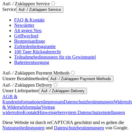
Auf- / Zuklappen Service
Service
Auf- / Zuklappen Service
FAQ & Kontakt
Newsletter
Alt gegen Neu
Griffwechsel
Bestpreisanfrage
Zufriedenheitsgarantie
100 Tage Rückgaberecht
Teilnahmebedingungen für ein Gewinnspiel
Batterieentsorgung
Auf- / Zuklappen Payment Methods
Unsere Bezahlmethoden
Auf- / Zuklappen Payment Methods
Auf- / Zuklappen Delivery
Unser Lieferpartner
Auf- / Zuklappen Delivery
AGB &
Kundeninformationen
Impressum
Datenschutzbestimmungen
Widerruf
& Widerrufsformular
Vertrag
widerrufen
Kontakt
Hinweisgebersystem
Datenschutzeinstellungen
Diese Website ist durch reCAPTCHA geschützt und es gelten die
Nutzungsbedingungen
und
Datenschutzbestimmungen
von Google.