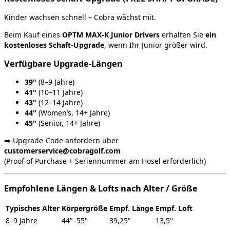
Kinder wachsen schnell – Cobra wächst mit.
Beim Kauf eines
OPTM MAX‑K Junior Drivers
erhalten Sie
ein
kostenloses Schaft‑Upgrade
, wenn Ihr Junior größer wird.
Verfügbare Upgrade‑Längen
39"
(8–9 Jahre)
41"
(10–11 Jahre)
43"
(12–14 Jahre)
44"
(Women’s, 14+ Jahre)
45"
(Senior, 14+ Jahre)
➡️ Upgrade‑Code anfordern über
customerservice@cobragolf.com
(Proof of Purchase + Seriennummer am Hosel erforderlich)
Empfohlene Längen & Lofts nach Alter / Größe
Typisches Alter
Körpergröße
Empf. Länge
Empf. Loft
8–9 Jahre
44"–55"
39,25"
13,5°