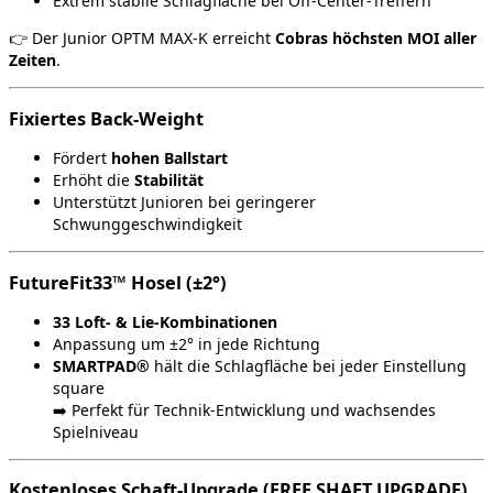
Extrem stabile Schlagfläche bei Off‑Center‑Treffern
👉 Der Junior OPTM MAX‑K erreicht
Cobras höchsten MOI aller
Zeiten
.
Fixiertes Back‑Weight
Fördert
hohen Ballstart
Erhöht die
Stabilität
Unterstützt Junioren bei geringerer
Schwunggeschwindigkeit
FutureFit33™ Hosel (±2°)
33 Loft‑ & Lie‑Kombinationen
Anpassung um ±2° in jede Richtung
SMARTPAD®
hält die Schlagfläche bei jeder Einstellung
square
➡️ Perfekt für Technik‑Entwicklung und wachsendes
Spielniveau
Kostenloses Schaft‑Upgrade (FREE SHAFT UPGRADE)