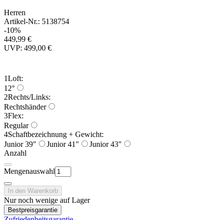
Herren
Artikel-Nr.: 5138754
-10%
449,99 €
UVP: 499,00 €
1
Loft:
12°
2
Rechts/Links:
Rechtshänder
3
Flex:
Regular
4
Schaftbezeichnung + Gewicht:
Junior 39"
Junior 41"
Junior 43"
Anzahl
Mengenauswahl
In den Warenkorb
Nur noch wenige auf Lager
Bestpreisgarantie
Zufriedenheitsgarantie