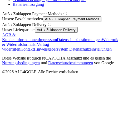
Batterieentsorgung
Auf- / Zuklappen Payment Methods
Unsere Bezahlmethoden
Auf- / Zuklappen Payment Methods
Auf- / Zuklappen Delivery
Unser Lieferpartner
Auf- / Zuklappen Delivery
AGB &
Kundeninformationen
Impressum
Datenschutzbestimmungen
Widerruf
& Widerrufsformular
Vertrag
widerrufen
Kontakt
Hinweisgebersystem
Datenschutzeinstellungen
Diese Website ist durch reCAPTCHA geschützt und es gelten die
Nutzungsbedingungen
und
Datenschutzbestimmungen
von Google.
©2026 ALL4GOLF. Alle Rechte vorbehalten