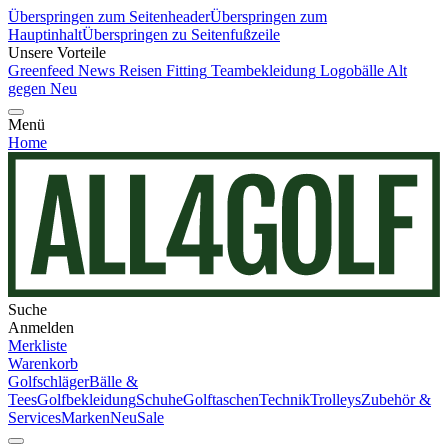
Überspringen zum Seitenheader
Überspringen zum
Hauptinhalt
Überspringen zu Seitenfußzeile
Unsere Vorteile
Greenfeed News
Reisen
Fitting
Teambekleidung
Logobälle
Alt
gegen Neu
Menü
Home
Suche
Anmelden
Merkliste
Warenkorb
Golfschläger
Bälle &
Tees
Golfbekleidung
Schuhe
Golftaschen
Technik
Trolleys
Zubehör &
Services
Marken
Neu
Sale