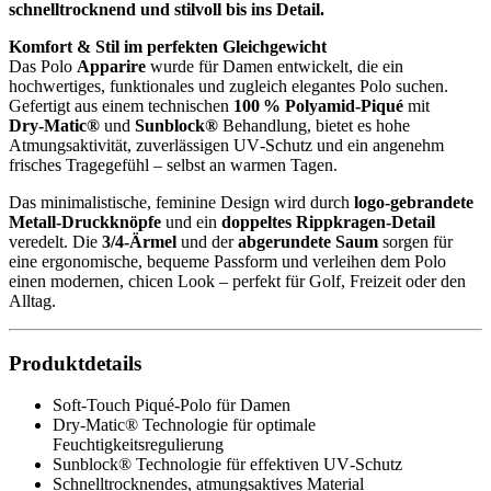
schnelltrocknend und stilvoll bis ins Detail.
Komfort & Stil im perfekten Gleichgewicht
Das Polo
Apparire
wurde für Damen entwickelt, die ein
hochwertiges, funktionales und zugleich elegantes Polo suchen.
Gefertigt aus einem technischen
100 % Polyamid‑Piqué
mit
Dry‑Matic®
und
Sunblock®
Behandlung, bietet es hohe
Atmungsaktivität, zuverlässigen UV‑Schutz und ein angenehm
frisches Tragegefühl – selbst an warmen Tagen.
Das minimalistische, feminine Design wird durch
logo‑gebrandete
Metall‑Druckknöpfe
und ein
doppeltes Rippkragen‑Detail
veredelt. Die
3/4‑Ärmel
und der
abgerundete Saum
sorgen für
eine ergonomische, bequeme Passform und verleihen dem Polo
einen modernen, chicen Look – perfekt für Golf, Freizeit oder den
Alltag.
Produktdetails
Soft‑Touch Piqué‑Polo für Damen
Dry‑Matic® Technologie für optimale
Feuchtigkeitsregulierung
Sunblock® Technologie für effektiven UV‑Schutz
Schnelltrocknendes, atmungsaktives Material