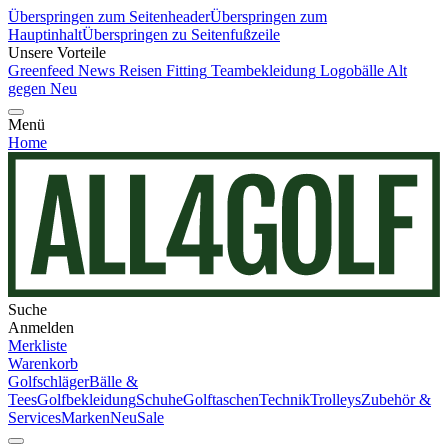
Überspringen zum Seitenheader
Überspringen zum
Hauptinhalt
Überspringen zu Seitenfußzeile
Unsere Vorteile
Greenfeed News
Reisen
Fitting
Teambekleidung
Logobälle
Alt
gegen Neu
Menü
Home
Suche
Anmelden
Merkliste
Warenkorb
Golfschläger
Bälle &
Tees
Golfbekleidung
Schuhe
Golftaschen
Technik
Trolleys
Zubehör &
Services
Marken
Neu
Sale