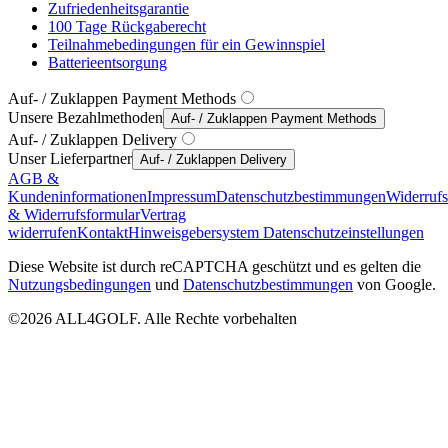
Zufriedenheitsgarantie
100 Tage Rückgaberecht
Teilnahmebedingungen für ein Gewinnspiel
Batterieentsorgung
Auf- / Zuklappen Payment Methods
Unsere Bezahlmethoden
Auf- / Zuklappen Payment Methods
Auf- / Zuklappen Delivery
Unser Lieferpartner
Auf- / Zuklappen Delivery
AGB &
Kundeninformationen
Impressum
Datenschutzbestimmungen
Widerruf
& Widerrufsformular
Vertrag
widerrufen
Kontakt
Hinweisgebersystem
Datenschutzeinstellungen
Diese Website ist durch reCAPTCHA geschützt und es gelten die
Nutzungsbedingungen
und
Datenschutzbestimmungen
von Google.
©2026 ALL4GOLF. Alle Rechte vorbehalten