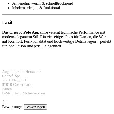
Angenehm weich & schnelltrocknend
Modern, elegant & funktional
Fazit
Das
Chervo Polo Apparire
vereint technische Performance mit
modern‑elegantem Stil. Ein vielseitiges Polo für Damen, die Wert
auf Komfort, Funktionalität und hochwertige Details legen – perfekt
für jede Saison und jede Gelegenheit.
Angaben zum Hersteller:
Chervò Spa
Via 1 Maggio 10
37010 Costermano
Italien
E-Mail: hello@chervo.com
Bewertungen
Bewertungen