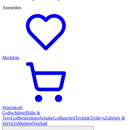
Anmelden
Merkliste
Warenkorb
Golfschläger
Bälle &
Tees
Golfbekleidung
Schuhe
Golftaschen
Technik
Trolleys
Zubehör &
Services
Marken
Neu
Sale