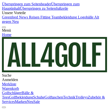
Überspringen zum Seitenheader
Überspringen zum
Hauptinhalt
Überspringen zu Seitenfußzeile
Unsere Vorteile
Greenfeed News
Reisen
Fitting
Teambekleidung
Logobälle
Alt
gegen Neu
Menü
Home
Suche
Anmelden
Merkliste
Warenkorb
Golfschläger
Bälle &
Tees
Golfbekleidung
Schuhe
Golftaschen
Technik
Trolleys
Zubehör &
Services
Marken
Neu
Sale