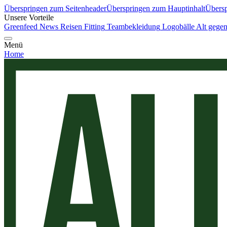
Überspringen zum Seitenheader
Überspringen zum Hauptinhalt
Übersp
Unsere Vorteile
Greenfeed News
Reisen
Fitting
Teambekleidung
Logobälle
Alt gege
Menü
Home