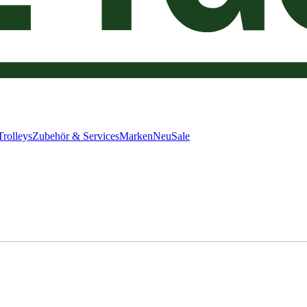
Trolleys
Zubehör & Services
Marken
Neu
Sale