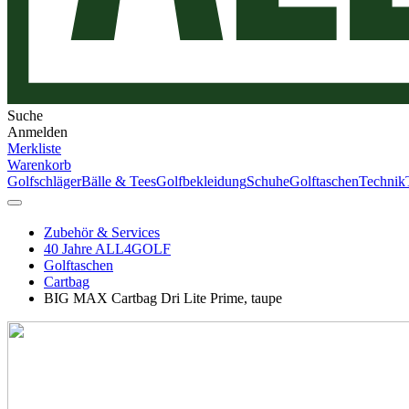
Suche
Anmelden
Merkliste
Warenkorb
Golfschläger
Bälle & Tees
Golfbekleidung
Schuhe
Golftaschen
Technik
Zubehör & Services
40 Jahre ALL4GOLF
Golftaschen
Cartbag
BIG MAX Cartbag Dri Lite Prime, taupe