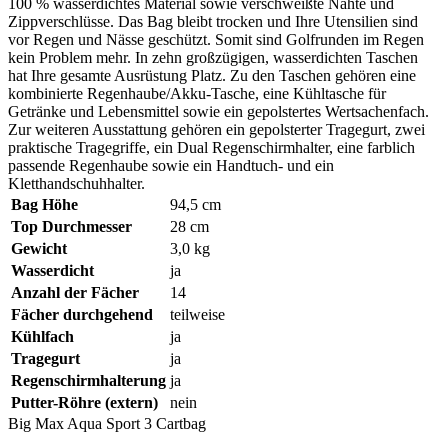
100 % wasserdichtes Material sowie verschweißte Nähte und
Zippverschlüsse. Das Bag bleibt trocken und Ihre Utensilien sind
vor Regen und Nässe geschützt. Somit sind Golfrunden im Regen
kein Problem mehr. In zehn großzügigen, wasserdichten Taschen
hat Ihre gesamte Ausrüstung Platz. Zu den Taschen gehören eine
kombinierte Regenhaube/Akku-Tasche, eine Kühltasche für
Getränke und Lebensmittel sowie ein gepolstertes Wertsachenfach.
Zur weiteren Ausstattung gehören ein gepolsterter Tragegurt, zwei
praktische Tragegriffe, ein Dual Regenschirmhalter, eine farblich
passende Regenhaube sowie ein Handtuch- und ein
Kletthandschuhhalter.
Bag Höhe
94,5 cm
Top Durchmesser
28 cm
Gewicht
3,0 kg
Wasserdicht
ja
Anzahl der Fächer
14
Fächer durchgehend
teilweise
Kühlfach
ja
Tragegurt
ja
Regenschirmhalterung
ja
Putter-Röhre (extern)
nein
Big Max Aqua Sport 3 Cartbag