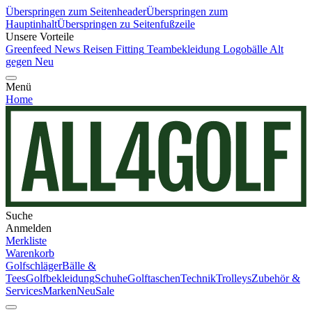
Überspringen zum Seitenheader
Überspringen zum
Hauptinhalt
Überspringen zu Seitenfußzeile
Unsere Vorteile
Greenfeed News
Reisen
Fitting
Teambekleidung
Logobälle
Alt
gegen Neu
Menü
Home
Suche
Anmelden
Merkliste
Warenkorb
Golfschläger
Bälle &
Tees
Golfbekleidung
Schuhe
Golftaschen
Technik
Trolleys
Zubehör &
Services
Marken
Neu
Sale