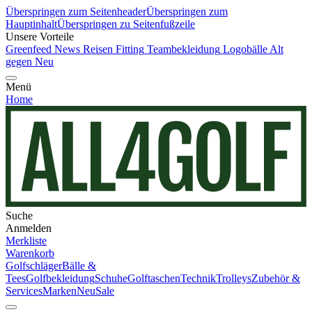
Überspringen zum Seitenheader
Überspringen zum
Hauptinhalt
Überspringen zu Seitenfußzeile
Unsere Vorteile
Greenfeed News
Reisen
Fitting
Teambekleidung
Logobälle
Alt
gegen Neu
Menü
Home
Suche
Anmelden
Merkliste
Warenkorb
Golfschläger
Bälle &
Tees
Golfbekleidung
Schuhe
Golftaschen
Technik
Trolleys
Zubehör &
Services
Marken
Neu
Sale