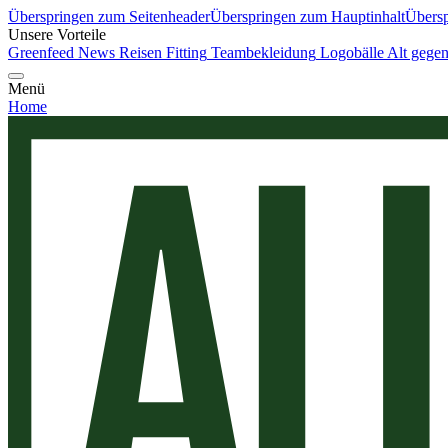
Überspringen zum Seitenheader
Überspringen zum Hauptinhalt
Übersp
Unsere Vorteile
Greenfeed News
Reisen
Fitting
Teambekleidung
Logobälle
Alt gege
Menü
Home