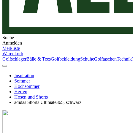
Suche
Anmelden
Merkliste
Warenkorb
Golfschläger
Bälle & Tees
Golfbekleidung
Schuhe
Golftaschen
Technik
Inspiration
Sommer
Hochsommer
Herren
Hosen und Shorts
adidas Shorts Ultimate365, schwarz