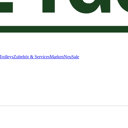
Trolleys
Zubehör & Services
Marken
Neu
Sale