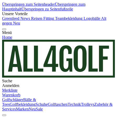
Überspringen zum Seitenheader
Überspringen zum
Hauptinhalt
Überspringen zu Seitenfußzeile
Unsere Vorteile
Greenfeed News
Reisen
Fitting
Teambekleidung
Logobälle
Alt
gegen Neu
Menü
Home
Suche
Anmelden
Merkliste
Warenkorb
Golfschläger
Bälle &
Tees
Golfbekleidung
Schuhe
Golftaschen
Technik
Trolleys
Zubehör &
Services
Marken
Neu
Sale