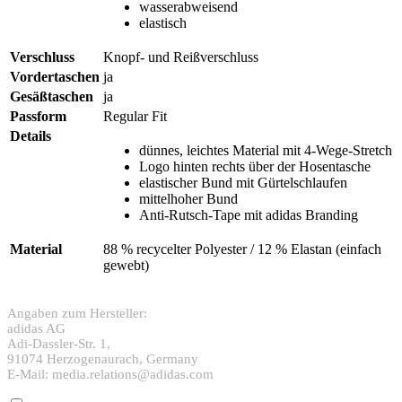
wasserabweisend
elastisch
Verschluss
Knopf- und Reißverschluss
Vordertaschen
ja
Gesäßtaschen
ja
Passform
Regular Fit
Details
dünnes, leichtes Material mit 4-Wege-Stretch
Logo hinten rechts über der Hosentasche
elastischer Bund mit Gürtelschlaufen
mittelhoher Bund
Anti-Rutsch-Tape mit adidas Branding
Material
88 % recycelter Polyester / 12 % Elastan (einfach
gewebt)
Angaben zum Hersteller:
adidas AG
Adi-Dassler-Str. 1,
91074 Herzogenaurach, Germany
E-Mail: media.relations@adidas.com