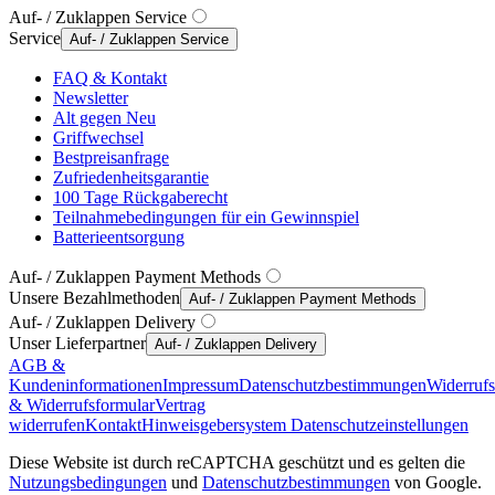
Auf- / Zuklappen Service
Service
Auf- / Zuklappen Service
FAQ & Kontakt
Newsletter
Alt gegen Neu
Griffwechsel
Bestpreisanfrage
Zufriedenheitsgarantie
100 Tage Rückgaberecht
Teilnahmebedingungen für ein Gewinnspiel
Batterieentsorgung
Auf- / Zuklappen Payment Methods
Unsere Bezahlmethoden
Auf- / Zuklappen Payment Methods
Auf- / Zuklappen Delivery
Unser Lieferpartner
Auf- / Zuklappen Delivery
AGB &
Kundeninformationen
Impressum
Datenschutzbestimmungen
Widerruf
& Widerrufsformular
Vertrag
widerrufen
Kontakt
Hinweisgebersystem
Datenschutzeinstellungen
Diese Website ist durch reCAPTCHA geschützt und es gelten die
Nutzungsbedingungen
und
Datenschutzbestimmungen
von Google.