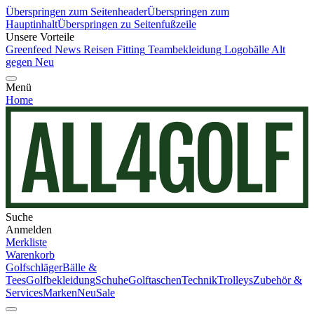
Überspringen zum Seitenheader
Überspringen zum
Hauptinhalt
Überspringen zu Seitenfußzeile
Unsere Vorteile
Greenfeed News
Reisen
Fitting
Teambekleidung
Logobälle
Alt
gegen Neu
Menü
Home
Suche
Anmelden
Merkliste
Warenkorb
Golfschläger
Bälle &
Tees
Golfbekleidung
Schuhe
Golftaschen
Technik
Trolleys
Zubehör &
Services
Marken
Neu
Sale