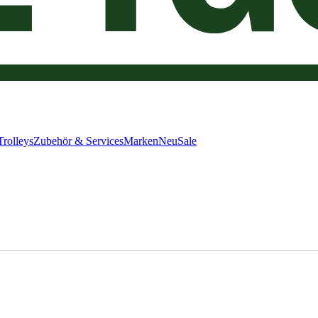
Trolleys
Zubehör & Services
Marken
Neu
Sale