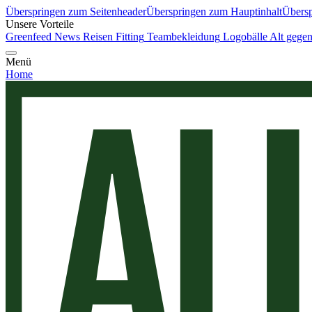
Überspringen zum Seitenheader
Überspringen zum Hauptinhalt
Übersp
Unsere Vorteile
Greenfeed News
Reisen
Fitting
Teambekleidung
Logobälle
Alt gege
Menü
Home