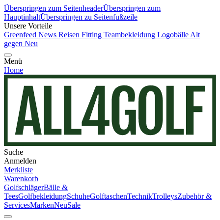
Überspringen zum Seitenheader
Überspringen zum
Hauptinhalt
Überspringen zu Seitenfußzeile
Unsere Vorteile
Greenfeed News
Reisen
Fitting
Teambekleidung
Logobälle
Alt
gegen Neu
Menü
Home
Suche
Anmelden
Merkliste
Warenkorb
Golfschläger
Bälle &
Tees
Golfbekleidung
Schuhe
Golftaschen
Technik
Trolleys
Zubehör &
Services
Marken
Neu
Sale