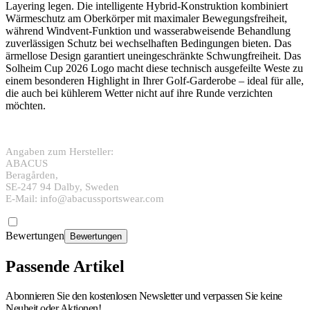
Layering legen. Die intelligente Hybrid-Konstruktion kombiniert
Wärmeschutz am Oberkörper mit maximaler Bewegungsfreiheit,
während Windvent-Funktion und wasserabweisende Behandlung
zuverlässigen Schutz bei wechselhaften Bedingungen bieten. Das
ärmellose Design garantiert uneingeschränkte Schwungfreiheit. Das
Solheim Cup 2026 Logo macht diese technisch ausgefeilte Weste zu
einem besonderen Highlight in Ihrer Golf-Garderobe – ideal für alle,
die auch bei kühlerem Wetter nicht auf ihre Runde verzichten
möchten.
Angaben zum Hersteller:
ABACUS
Beragården,
SE-247 94 Dalby, Sweden
E-Mail: info@abacussportswear.com
Bewertungen
Bewertungen
Passende Artikel
Abonnieren Sie den kostenlosen Newsletter und verpassen Sie keine
Neuheit oder Aktionen!