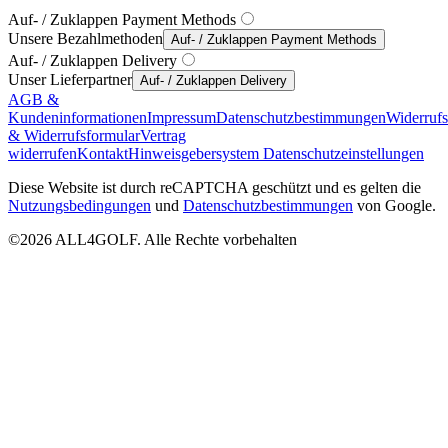
Auf- / Zuklappen Payment Methods
Unsere Bezahlmethoden
Auf- / Zuklappen Payment Methods
Auf- / Zuklappen Delivery
Unser Lieferpartner
Auf- / Zuklappen Delivery
AGB &
Kundeninformationen
Impressum
Datenschutzbestimmungen
Widerruf
& Widerrufsformular
Vertrag
widerrufen
Kontakt
Hinweisgebersystem
Datenschutzeinstellungen
Diese Website ist durch reCAPTCHA geschützt und es gelten die
Nutzungsbedingungen
und
Datenschutzbestimmungen
von Google.
©2026 ALL4GOLF. Alle Rechte vorbehalten