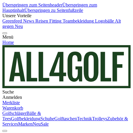
Überspringen zum Seitenheader
Überspringen zum
Hauptinhalt
Überspringen zu Seitenfußzeile
Unsere Vorteile
Greenfeed News
Reisen
Fitting
Teambekleidung
Logobälle
Alt
gegen Neu
Menü
Home
Suche
Anmelden
Merkliste
Warenkorb
Golfschläger
Bälle &
Tees
Golfbekleidung
Schuhe
Golftaschen
Technik
Trolleys
Zubehör &
Services
Marken
Neu
Sale